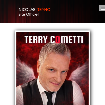
NICOLAS
REYNO
Site Officiel
Accueil
Nos spectacles
L'artiste
Actualité
Photos/Vidéo
▼
Boutique
Espace pro
Contact
0