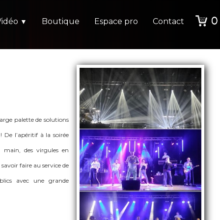
0
Vidéo
Boutique
Espace pro
Contact
▼
rge palette de solutions
 De l’apéritif à la soirée
n main, des virgules en
voir faire au service de
blics avec une grande