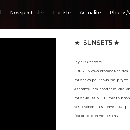
l
Nos spectacles
L'artiste
Actualité
Photos/
★ SUNSET5 ★
Style : Orchestre
SUNSET5 vous propose une très la
musicales pour tous vos projets !!
dansante, des spectacles clés e
musique… SUNSET5 met tout son sa
vos événements privés ou pu
flexibilité selon vos besoins.