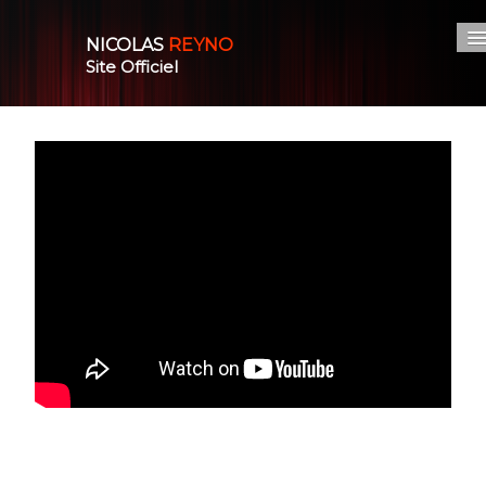
NICOLAS
REYNO
Site Officiel
Accueil
Nos spectacles
L'artiste
Actualité
Photos/Vidéo
▼
Boutique
Espace pro
Contact
0