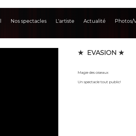
l
Nos spectacles
L'artiste
Actualité
Photos/
★ EVASION ★
Magie des oiseaux
Un spectacle tout public!